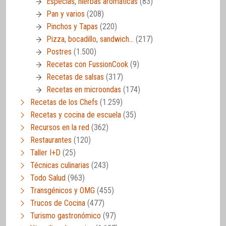
Especias, hierbas aromáticas
(83)
Pan y varios
(208)
Pinchos y Tapas
(220)
Pizza, bocadillo, sandwich…
(217)
Postres
(1.500)
Recetas con FussionCook
(9)
Recetas de salsas
(317)
Recetas en microondas
(174)
Recetas de los Chefs
(1.259)
Recetas y cocina de escuela
(35)
Recursos en la red
(362)
Restaurantes
(120)
Taller I+D
(25)
Técnicas culinarias
(243)
Todo Salud
(963)
Transgénicos y OMG
(455)
Trucos de Cocina
(477)
Turismo gastronómico
(97)