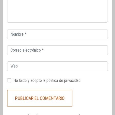
Correo
electrónico
Correo
electrónico
Web
He leido y acepto la
política de privacidad