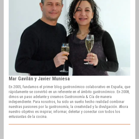
Mar Gavilán y Javier Muniesa
En 2005, fundamos el primer blog gastronómico colaborativo en España, que
rápidamente se convirtió en un referente en el ámbito gastronómico. En 2008,
dimos un paso adelante y creamos Gastronomía & Cía de manera
independiente. Para nosotros, ha sido un sueño hecho realidad combinar
nuestras pasiones por la gastronomía, la creatividad y la divulgación. Ahora
nuestro objetivo es inspirar, informar, deleitar y conectar con todos los
entusiastas de la cocina.