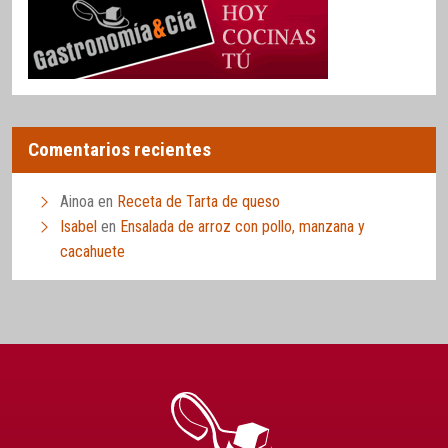
Comentarios recientes
Ainoa
en
Receta de Tarta de queso
Isabel
en
Ensalada de arroz con pollo, manzana y
cacahuete