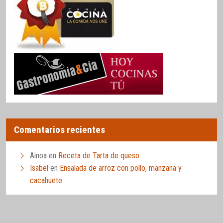
Comentarios recientes
Ainoa
en
Receta de Tarta de queso
Isabel
en
Ensalada de arroz con pollo, manzana y
cacahuete