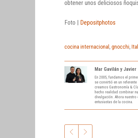
obtener unos deliciosos ñoqui
Foto |
Depositphotos
cocina internacional
,
gnocchi
,
Ita
Mar Gavilán y Javier
En 2005, fundamos el prime
se convirtió en un referent
creamos Gastronomía & Cía
hecho realidad combinar nue
divulgación. Ahora nuestro o
entusiastas de la cocina.