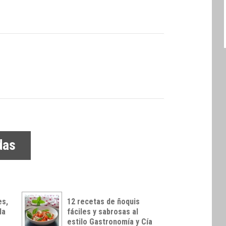
das
es,
12 recetas de ñoquis
la
fáciles y sabrosas al
estilo Gastronomía y Cía