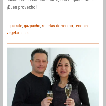
¡Buen provecho!
aguacate
,
gazpacho
,
recetas de verano
,
recetas
vegetarianas