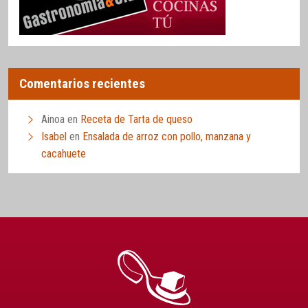
Comentarios recientes
Ainoa
en
Receta de Tarta de queso
Isabel
en
Ensalada de arroz con pollo, manzana y
cacahuete