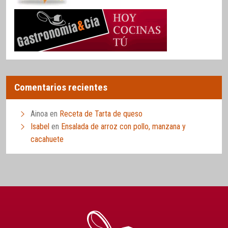
Comentarios recientes
Ainoa
en
Receta de Tarta de queso
Isabel
en
Ensalada de arroz con pollo, manzana y
cacahuete