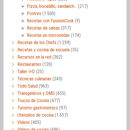
Pizza, bocadillo, sandwich…
(217)
Postres
(1.500)
Recetas con FussionCook
(9)
Recetas de salsas
(317)
Recetas en microondas
(174)
Recetas de los Chefs
(1.259)
Recetas y cocina de escuela
(35)
Recursos en la red
(362)
Restaurantes
(120)
Taller I+D
(25)
Técnicas culinarias
(243)
Todo Salud
(963)
Transgénicos y OMG
(455)
Trucos de Cocina
(477)
Turismo gastronómico
(97)
Utensilios de cocina
(1.657)
Vídeos
(405)
Vídeos de cocina
(496)