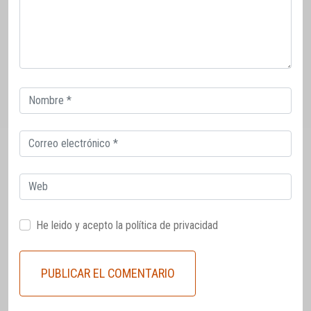
Correo
electrónico
Correo
electrónico
Web
He leido y acepto la
política de privacidad