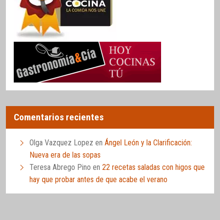
Comentarios recientes
Olga Vazquez Lopez
en
Ángel León y la Clarificación:
Nueva era de las sopas
Teresa Abrego Pino
en
22 recetas saladas con higos que
hay que probar antes de que acabe el verano