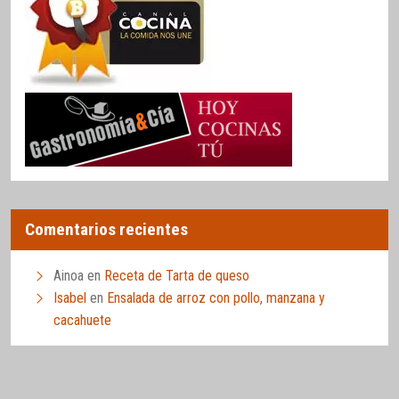
Comentarios recientes
Ainoa
en
Receta de Tarta de queso
Isabel
en
Ensalada de arroz con pollo, manzana y
cacahuete