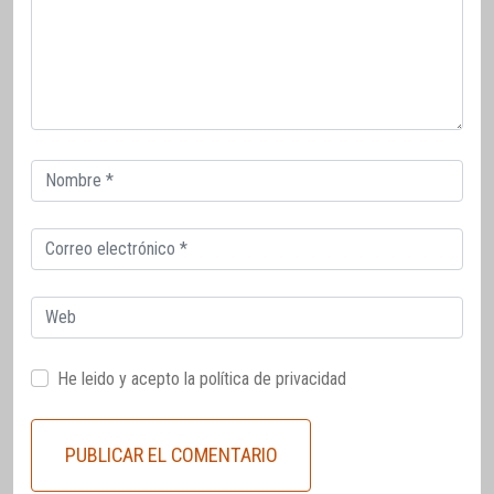
Correo
electrónico
Correo
electrónico
Web
He leido y acepto la
política de privacidad