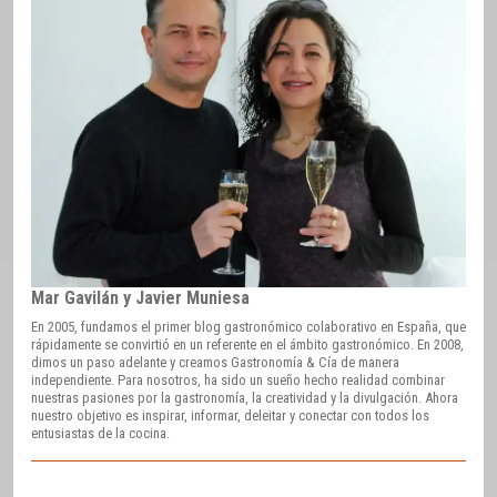
Mar Gavilán y Javier Muniesa
En 2005, fundamos el primer blog gastronómico colaborativo en España, que
rápidamente se convirtió en un referente en el ámbito gastronómico. En 2008,
dimos un paso adelante y creamos Gastronomía & Cía de manera
independiente. Para nosotros, ha sido un sueño hecho realidad combinar
nuestras pasiones por la gastronomía, la creatividad y la divulgación. Ahora
nuestro objetivo es inspirar, informar, deleitar y conectar con todos los
entusiastas de la cocina.