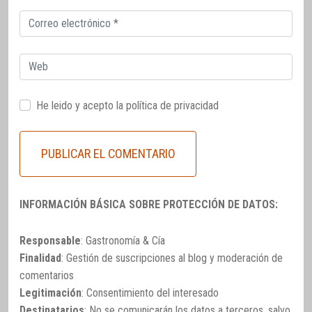
Correo
electrónico
Web
He leido y acepto la
política de privacidad
INFORMACIÓN BÁSICA SOBRE PROTECCIÓN DE DATOS:
Responsable
: Gastronomía & Cía
Finalidad
: Gestión de suscripciones al blog y moderación de
comentarios
Legitimación
: Consentimiento del interesado
Destinatarios
: No se comunicarán los datos a terceros, salvo