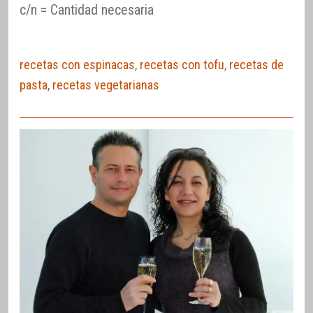
c/n = Cantidad necesaria
recetas con espinacas
,
recetas con tofu
,
recetas de
pasta
,
recetas vegetarianas