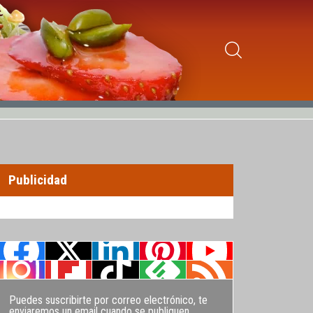
Publicidad
Puedes suscribirte por correo electrónico, te
enviaremos un email cuando se publiquen