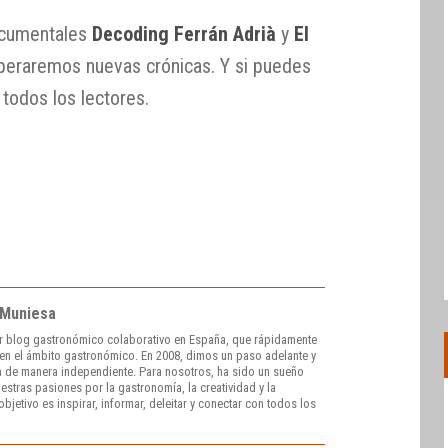
ocumentales
Decoding Ferrán Adrià
y
El
speraremos nuevas crónicas. Y si puedes
 todos los lectores.
 Muniesa
r blog gastronómico colaborativo en España, que rápidamente
e en el ámbito gastronómico. En 2008, dimos un paso adelante y
 de manera independiente. Para nosotros, ha sido un sueño
stras pasiones por la gastronomía, la creatividad y la
bjetivo es inspirar, informar, deleitar y conectar con todos los