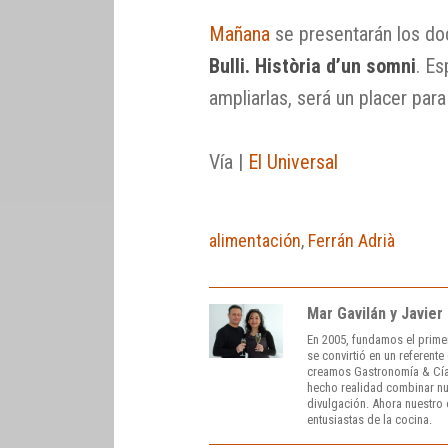
Mañana
se presentarán los d
Bulli. Història d’un somni
. E
ampliarlas, será un placer para
Vía |
El Universal
alimentación
,
Ferrán Adrià
Mar Gavilán y Javier
En 2005, fundamos el prime
se convirtió en un referent
creamos Gastronomía & Cía
hecho realidad combinar nue
divulgación. Ahora nuestro o
entusiastas de la cocina.