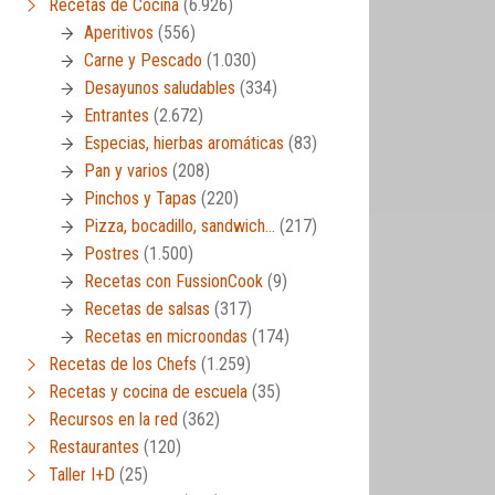
Recetas de Cocina
(6.926)
Aperitivos
(556)
Carne y Pescado
(1.030)
Desayunos saludables
(334)
Entrantes
(2.672)
Especias, hierbas aromáticas
(83)
Pan y varios
(208)
Pinchos y Tapas
(220)
Pizza, bocadillo, sandwich…
(217)
Postres
(1.500)
Recetas con FussionCook
(9)
Recetas de salsas
(317)
Recetas en microondas
(174)
Recetas de los Chefs
(1.259)
Recetas y cocina de escuela
(35)
Recursos en la red
(362)
Restaurantes
(120)
Taller I+D
(25)