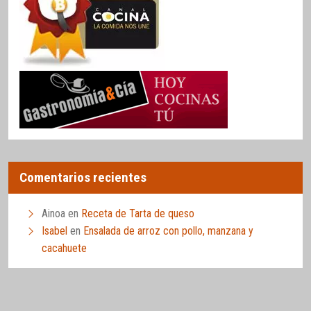
Comentarios recientes
Ainoa
en
Receta de Tarta de queso
Isabel
en
Ensalada de arroz con pollo, manzana y
cacahuete