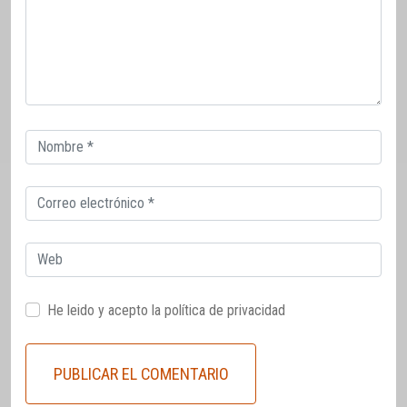
Correo
electrónico
Correo
electrónico
Web
He leido y acepto la
política de privacidad