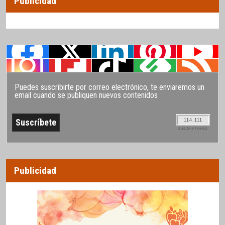
Publicidad
Puedes suscribirte por correo electrónico, te enviaremos un
email cuando se publiquen nuevos contenidos
114.111
SUSCRIPTORES
Publicidad