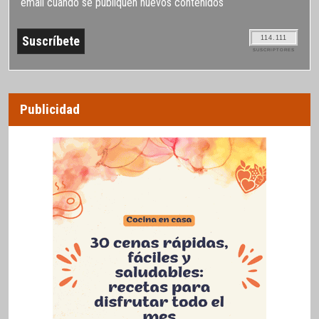
email cuando se publiquen nuevos contenidos
114.111
SUSCRIPTORES
Publicidad