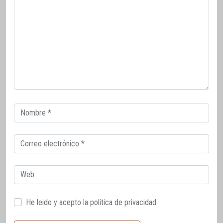
Correo
electrónico
Correo
electrónico
Web
He leido y acepto la
política de privacidad