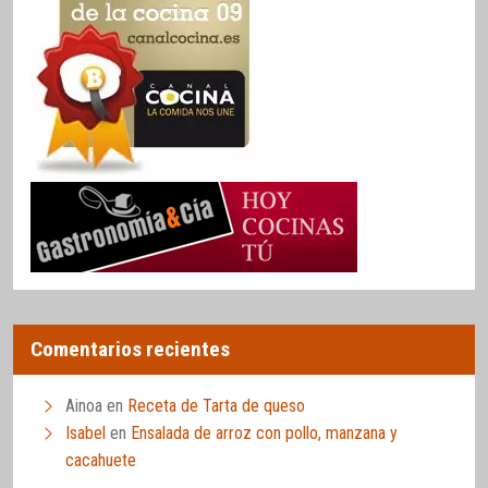
Comentarios recientes
Ainoa
en
Receta de Tarta de queso
Isabel
en
Ensalada de arroz con pollo, manzana y
cacahuete