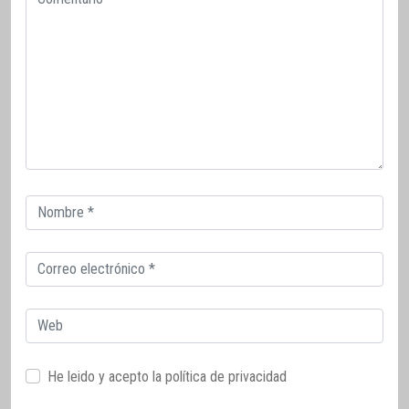
Correo
electrónico
Correo
electrónico
Web
He leido y acepto la
política de privacidad