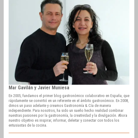
Mar Gavilán y Javier Muniesa
En 2005, fundamos el primer blog gastronómico colaborativo en España, que
rápidamente se convirtió en un referente en el ámbito gastronómico. En 2008,
dimos un paso adelante y creamos Gastronomía & Cía de manera
independiente. Para nosotros, ha sido un sueño hecho realidad combinar
nuestras pasiones por la gastronomía, la creatividad y la divulgación. Ahora
nuestro objetivo es inspirar, informar, deleitar y conectar con todos los
entusiastas de la cocina.