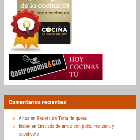
Comentarios recientes
Ainoa
en
Receta de Tarta de queso
Isabel
en
Ensalada de arroz con pollo, manzana y
cacahuete