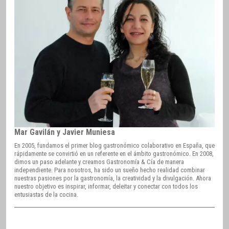
Mar Gavilán y Javier Muniesa
En 2005, fundamos el primer blog gastronómico colaborativo en España, que
rápidamente se convirtió en un referente en el ámbito gastronómico. En 2008,
dimos un paso adelante y creamos Gastronomía & Cía de manera
independiente. Para nosotros, ha sido un sueño hecho realidad combinar
nuestras pasiones por la gastronomía, la creatividad y la divulgación. Ahora
nuestro objetivo es inspirar, informar, deleitar y conectar con todos los
entusiastas de la cocina.