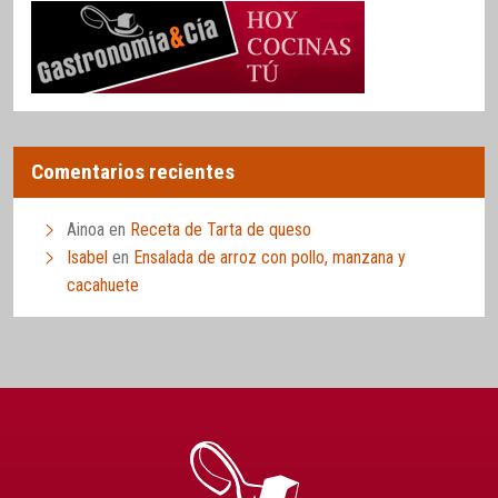
Comentarios recientes
Ainoa
en
Receta de Tarta de queso
Isabel
en
Ensalada de arroz con pollo, manzana y
cacahuete