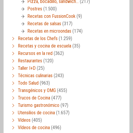
Pizza, bocadillo, sandwich…
(217)
Postres
(1.500)
Recetas con FussionCook
(9)
Recetas de salsas
(317)
Recetas en microondas
(174)
Recetas de los Chefs
(1.259)
Recetas y cocina de escuela
(35)
Recursos en la red
(362)
Restaurantes
(120)
Taller I+D
(25)
Técnicas culinarias
(243)
Todo Salud
(963)
Transgénicos y OMG
(455)
Trucos de Cocina
(477)
Turismo gastronómico
(97)
Utensilios de cocina
(1.657)
Vídeos
(405)
Vídeos de cocina
(496)