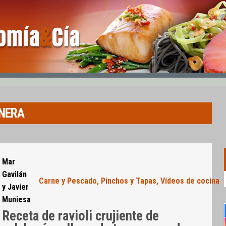
RNERA
Mar
Gavilán
Carne y Pescado
,
Pinchos y Tapas
,
Vídeos de cocina
y Javier
Muniesa
Receta de ravioli crujiente de