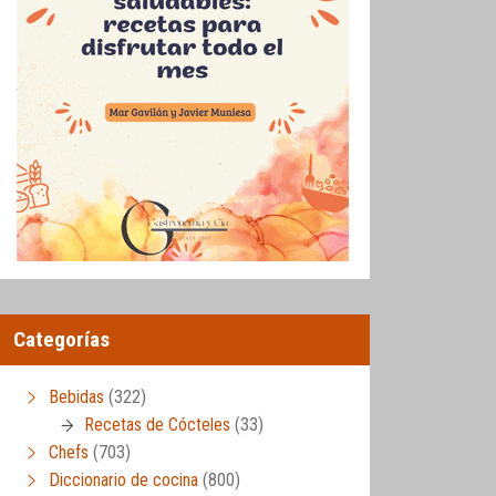
er)
,
Vídeos de cocina
Categorías
Bebidas
(322)
Recetas de Cócteles
(33)
Chefs
(703)
Diccionario de cocina
(800)