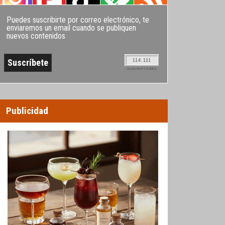
Puedes suscribirte por correo electrónico, te
enviaremos un email cuando se publiquen
nuevos contenidos
114.111
SUSCRIPTORES
Publicidad