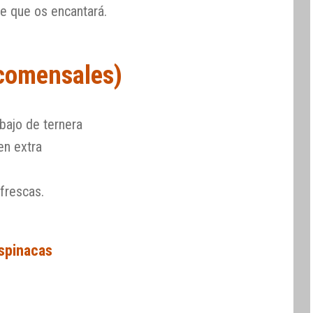
e que os encantará.
 comensales)
bajo de ternera
en extra
frescas.
espinacas