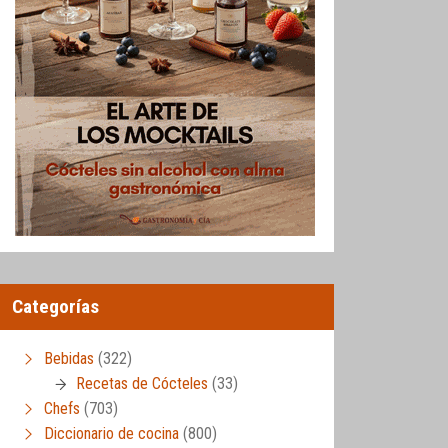
Categorías
Bebidas
(322)
Recetas de Cócteles
(33)
Chefs
(703)
Diccionario de cocina
(800)