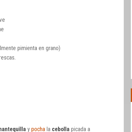
ave
ne
almente pimienta en grano)
rescas.
mantequilla
y
pocha
la
cebolla
picada a