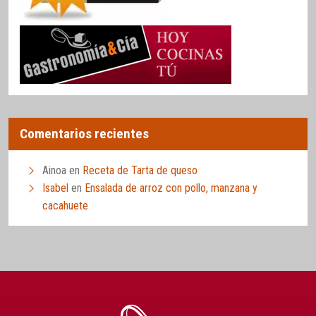
Comentarios recientes
Ainoa
en
Receta de Tarta de queso
Isabel
en
Ensalada de arroz con pollo, manzana y
cacahuete