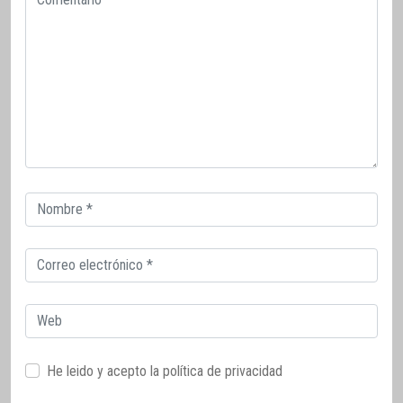
Correo
electrónico
Correo
electrónico
Web
He leido y acepto la
política de privacidad