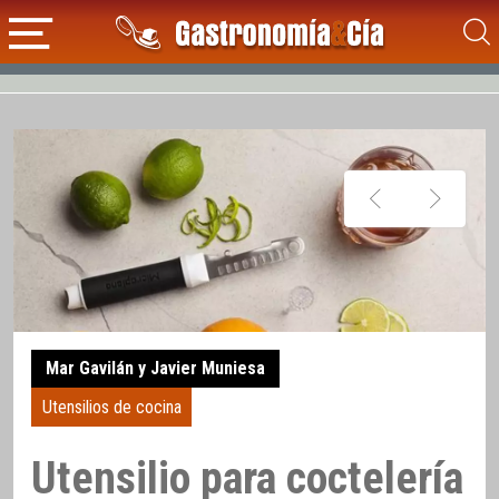
Mar Gavilán y Javier Muniesa
Utensilios de cocina
Utensilio para coctelería