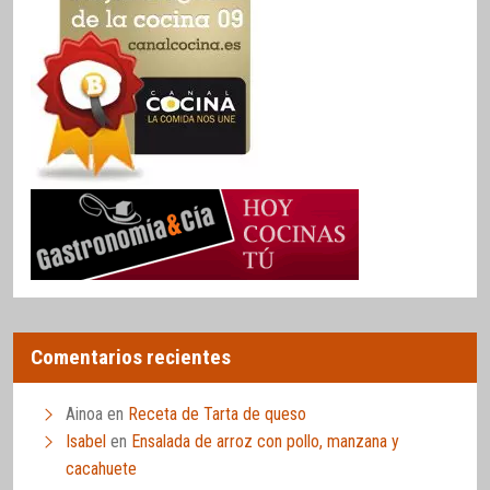
Comentarios recientes
Ainoa
en
Receta de Tarta de queso
Isabel
en
Ensalada de arroz con pollo, manzana y
cacahuete