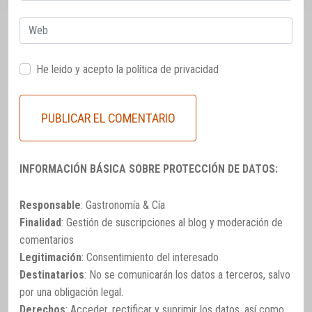
Web
He leido y acepto la
política de privacidad
INFORMACIÓN BÁSICA SOBRE PROTECCIÓN DE DATOS:
Responsable
: Gastronomía & Cía
Finalidad
: Gestión de suscripciones al blog y moderación de
comentarios
Legitimación
: Consentimiento del interesado
Destinatarios
: No se comunicarán los datos a terceros, salvo
por una obligación legal.
Derechos
: Acceder, rectificar y suprimir los datos, así como