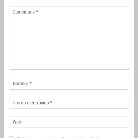
Comentario
Correo
electrónico
Correo
electrónico
Web