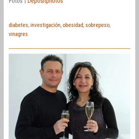
Fotos |
Depositphotos
diabetes
,
investigación
,
obesidad
,
sobrepeso
,
vinagres