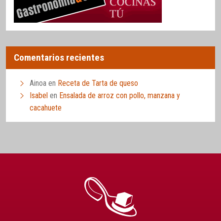
Comentarios recientes
Ainoa
en
Receta de Tarta de queso
Isabel
en
Ensalada de arroz con pollo, manzana y
cacahuete