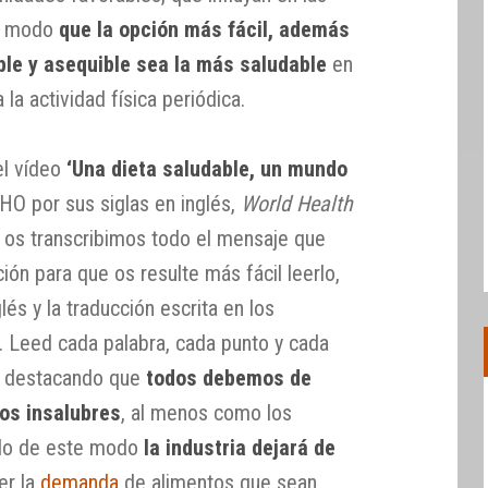
de modo
que la opción más fácil, además
ble y asequible sea la más saludable
en
 la actividad física periódica.
el vídeo
‘Una dieta saludable, un mundo
O por sus siglas en inglés,
World Health
n os transcribimos todo el mensaje que
ción para que os resulte más fácil leerlo,
és y la traducción escrita en los
s. Leed cada palabra, cada punto y cada
, destacando que
todos debemos de
tos insalubres
, al menos como los
lo de este modo
la industria dejará de
er la
demanda
de alimentos que sean