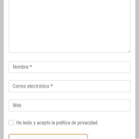
Correo
electrónico
Correo
electrónico
Web
He leido y acepto la
política de privacidad