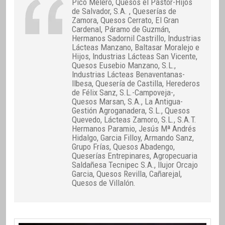
Pico Melero, Quesos el Pastor-Hijos
de Salvador, S.A. , Queserías de
Zamora, Quesos Cerrato, El Gran
Cardenal, Páramo de Guzmán,
Hermanos Sadornil Castrillo, Industrias
Lácteas Manzano, Baltasar Moralejo e
Hijos, Industrias Lácteas San Vicente,
Quesos Eusebio Manzano, S.L.,
Industrias Lácteas Benaventanas-
Ilbesa, Quesería de Castilla, Herederos
de Félix Sanz, S.L.-Campoveja-,
Quesos Marsan, S.A., La Antigua-
Gestión Agroganadera, S.L., Quesos
Quevedo, Lácteas Zamoro, S.L., S.A.T.
Hermanos Paramio, Jesús Mª Andrés
Hidalgo, Garcia Filloy, Armando Sanz,
Grupo Frías, Quesos Abadengo,
Queserías Entrepinares, Agropecuaria
Saldañesa Tecnipec S.A., Ilujor Orcajo
Garcia, Quesos Revilla, Cañarejal,
Quesos de Villalón.