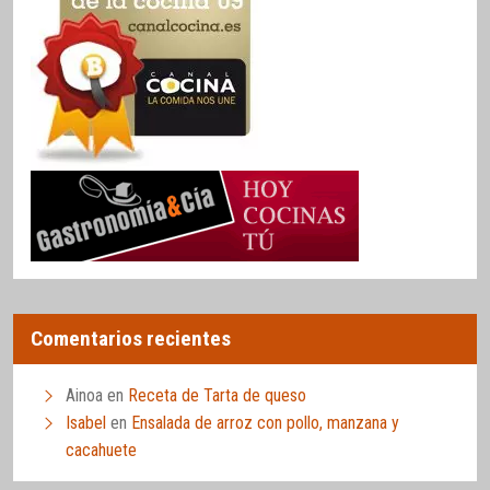
Comentarios recientes
Ainoa
en
Receta de Tarta de queso
Isabel
en
Ensalada de arroz con pollo, manzana y
cacahuete