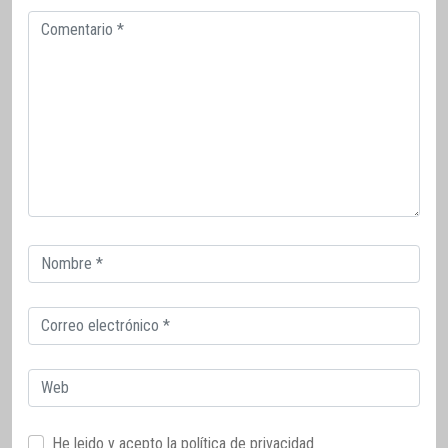
Comentario
Correo
electrónico
Correo
electrónico
Web
He leido y acepto la
política de privacidad