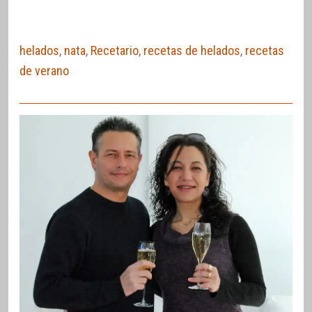
helados
,
nata
,
Recetario
,
recetas de helados
,
recetas
de verano