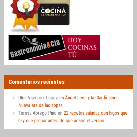
Comentarios recientes
Olga Vazquez Lopez
en
Ángel León y la Clarificación:
Nueva era de las sopas
Teresa Abrego Pino
en
22 recetas saladas con higos que
hay que probar antes de que acabe el verano