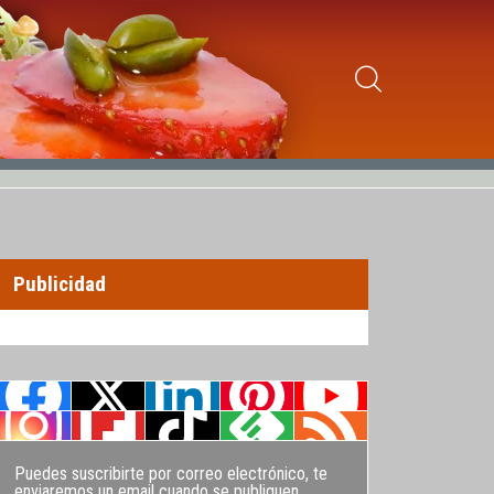
Publicidad
Puedes suscribirte por correo electrónico, te
enviaremos un email cuando se publiquen