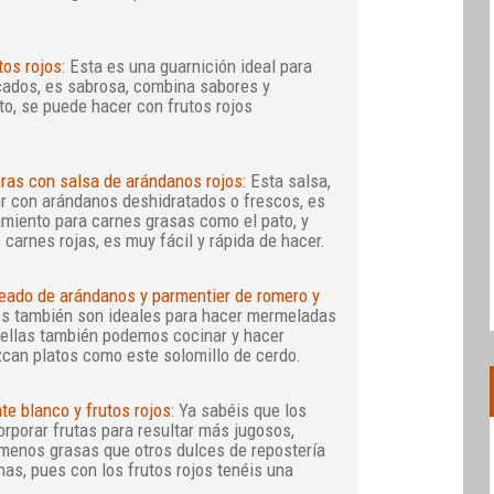
tos rojos
: Esta es una guarnición ideal para
cados, es sabrosa, combina sabores y
rto, se puede hacer con frutos rojos
eras con salsa de arándanos rojos
: Esta salsa,
r con arándanos deshidratados o frescos, es
iento para carnes grasas como el pato, y
 carnes rojas, es muy fácil y rápida de hacer.
seado de arándanos y parmentier de romero y
jos también son ideales para hacer mermeladas
n ellas también podemos cocinar y hacer
can platos como este solomillo de cerdo.
te blanco y frutos rojos
: Ya sabéis que los
orporar frutas para resultar más jugosos,
menos grasas que otros dulces de repostería
s, pues con los frutos rojos tenéis una