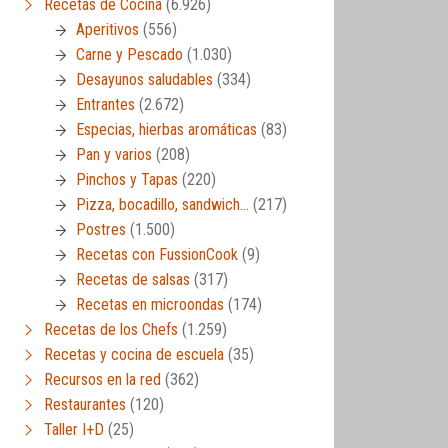
Recetas de Cocina
(6.926)
Aperitivos
(556)
Carne y Pescado
(1.030)
Desayunos saludables
(334)
Entrantes
(2.672)
Especias, hierbas aromáticas
(83)
Pan y varios
(208)
Pinchos y Tapas
(220)
Pizza, bocadillo, sandwich…
(217)
Postres
(1.500)
Recetas con FussionCook
(9)
Recetas de salsas
(317)
Recetas en microondas
(174)
Recetas de los Chefs
(1.259)
Recetas y cocina de escuela
(35)
Recursos en la red
(362)
Restaurantes
(120)
Taller I+D
(25)