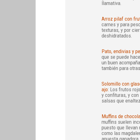
llamativa.
Arroz pilaf con fru
carnes y para pes
texturas, y por cie
deshidratados.
Pato, endivias y p
que se puede hace
un buen acompañam
también para otras
Solomillo con gla
ajo
: Los frutos ro
y confituras, y co
salsas que enaltez
Muffins de chocola
muffins suelen inc
puesto que llevan 
como las magdalena
apuesta ganadora.