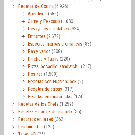
Recetas de Cocina
(6.926)
Aperitivos
(556)
Carne y Pescado
(1.030)
Desayunos saludables
(334)
Entrantes
(2.672)
Especias, hierbas aromáticas
(83)
Pan y varios
(208)
Pinchos y Tapas
(220)
Pizza, bocadillo, sandwich…
(217)
Postres
(1.500)
Recetas con FussionCook
(9)
Recetas de salsas
(317)
Recetas en microondas
(174)
Recetas de los Chefs
(1.259)
Recetas y cocina de escuela
(35)
Recursos en la red
(362)
Restaurantes
(120)
Taller I+D
(25)