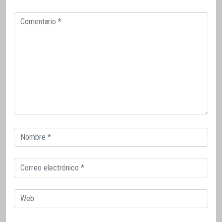
Comentario
Correo
electrónico
Correo
electrónico
Web