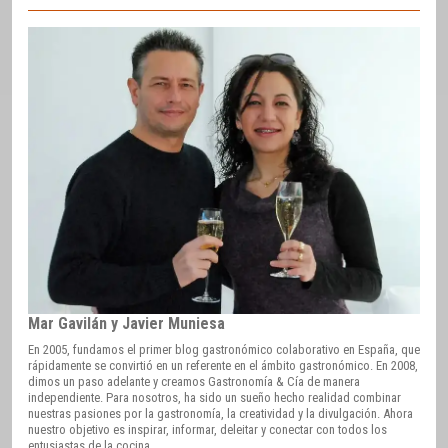
Mar Gavilán y Javier Muniesa
En 2005, fundamos el primer blog gastronómico colaborativo en España, que
rápidamente se convirtió en un referente en el ámbito gastronómico. En 2008,
dimos un paso adelante y creamos Gastronomía & Cía de manera
independiente. Para nosotros, ha sido un sueño hecho realidad combinar
nuestras pasiones por la gastronomía, la creatividad y la divulgación. Ahora
nuestro objetivo es inspirar, informar, deleitar y conectar con todos los
entusiastas de la cocina.