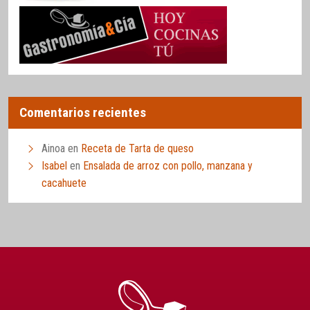
Comentarios recientes
Ainoa
en
Receta de Tarta de queso
Isabel
en
Ensalada de arroz con pollo, manzana y
cacahuete