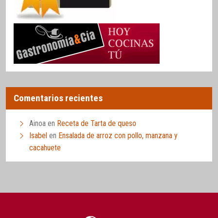
Comentarios recientes
Ainoa
en
Receta de Tarta de queso
Isabel
en
Ensalada de arroz con pollo, manzana y
cacahuete