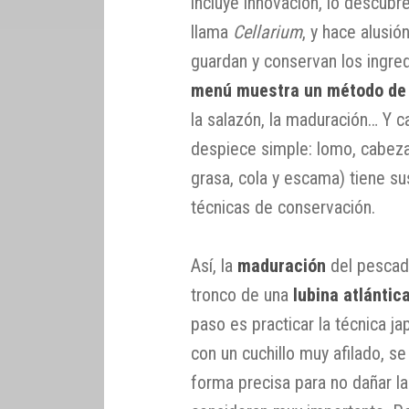
incluye innovación, lo descubr
llama
Cellarium
, y hace alusió
guardan y conservan los ingre
menú muestra un método de
la salazón, la maduración… Y c
despiece simple: lomo, cabeza,
grasa, cola y escama) tiene su
técnicas de conservación.
Así, la
maduración
del pescado
tronco de una
lubina atlántic
paso es practicar la técnica 
con un cuchillo muy afilado, s
forma precisa para no dañar la