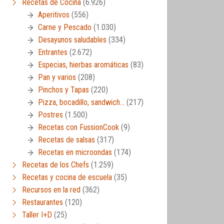
Recetas de Cocina
(6.926)
Aperitivos
(556)
Carne y Pescado
(1.030)
Desayunos saludables
(334)
Entrantes
(2.672)
Especias, hierbas aromáticas
(83)
Pan y varios
(208)
Pinchos y Tapas
(220)
Pizza, bocadillo, sandwich…
(217)
Postres
(1.500)
Recetas con FussionCook
(9)
Recetas de salsas
(317)
Recetas en microondas
(174)
Recetas de los Chefs
(1.259)
Recetas y cocina de escuela
(35)
Recursos en la red
(362)
Restaurantes
(120)
Taller I+D
(25)