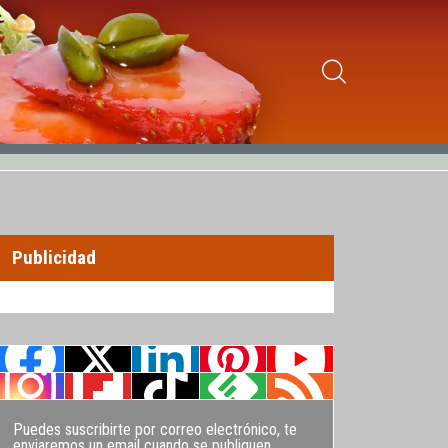
Publicidad
Puedes suscribirte por correo electrónico, te
enviaremos un email cuando se publiquen