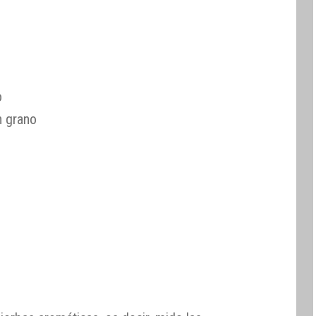
o
n grano