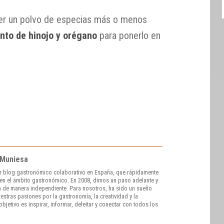
ner un polvo de especias más o menos
nto de hinojo y orégano
para ponerlo en
 Muniesa
r blog gastronómico colaborativo en España, que rápidamente
e en el ámbito gastronómico. En 2008, dimos un paso adelante y
 de manera independiente. Para nosotros, ha sido un sueño
stras pasiones por la gastronomía, la creatividad y la
bjetivo es inspirar, informar, deleitar y conectar con todos los