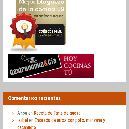
Comentarios recientes
Ainoa
en
Receta de Tarta de queso
Isabel
en
Ensalada de arroz con pollo, manzana y
cacahuete