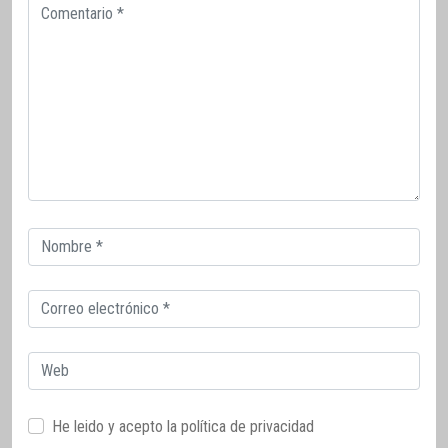
Comentario
Correo
electrónico
Correo
electrónico
Web
He leido y acepto la
política de privacidad