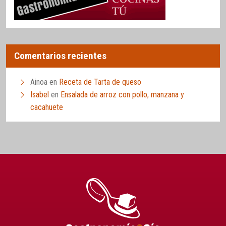
Comentarios recientes
Ainoa
en
Receta de Tarta de queso
Isabel
en
Ensalada de arroz con pollo, manzana y
cacahuete