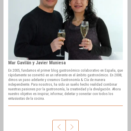
Mar Gavilán y Javier Muniesa
En 2005, fundamos el primer blog gastronómico colaborativo en España, que
rápidamente se convirtió en un referente en el ámbito gastronómico. En 2008,
dimos un paso adelante y creamos Gastronomía & Cía de manera
independiente. Para nosotros, ha sido un sueño hecho realidad combinar
nuestras pasiones por la gastronomía, la creatividad y la divulgación. Ahora
nuestro objetivo es inspirar, informar, deleitar y conectar con todos los
entusiastas de la cocina.