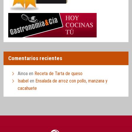
Comentarios recientes
Ainoa
en
Receta de Tarta de queso
Isabel
en
Ensalada de arroz con pollo, manzana y
cacahuete