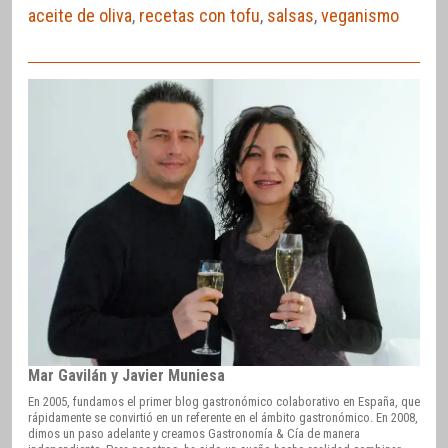
aceite de oliva
,
recetas con tofu
,
salsas
,
veganismo
Mar Gavilán y Javier Muniesa
En 2005, fundamos el primer blog gastronómico colaborativo en España, que
rápidamente se convirtió en un referente en el ámbito gastronómico. En 2008,
dimos un paso adelante y creamos Gastronomía & Cía de manera