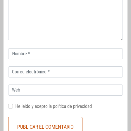
Correo
electrónico
Correo
electrónico
Web
He leido y acepto la
política de privacidad