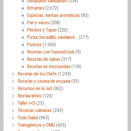
Desayunos saludables
(334)
Entrantes
(2.672)
Especias, hierbas aromáticas
(83)
Pan y varios
(208)
Pinchos y Tapas
(220)
Pizza, bocadillo, sandwich…
(217)
Postres
(1.500)
Recetas con FussionCook
(9)
Recetas de salsas
(317)
Recetas en microondas
(174)
Recetas de los Chefs
(1.259)
Recetas y cocina de escuela
(35)
Recursos en la red
(362)
Restaurantes
(120)
Taller I+D
(25)
Técnicas culinarias
(243)
Todo Salud
(963)
Transgénicos y OMG
(455)