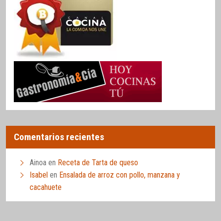
Comentarios recientes
Ainoa
en
Receta de Tarta de queso
Isabel
en
Ensalada de arroz con pollo, manzana y
cacahuete