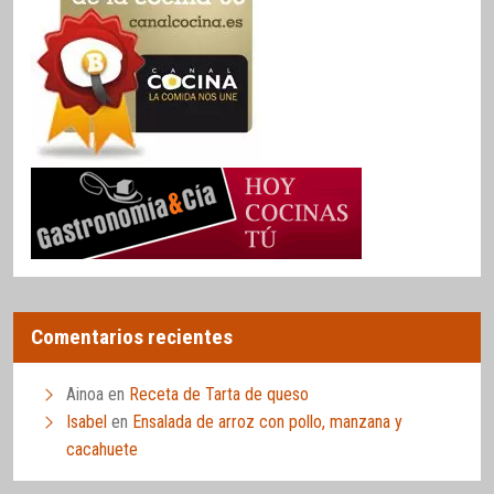
Comentarios recientes
Ainoa
en
Receta de Tarta de queso
Isabel
en
Ensalada de arroz con pollo, manzana y
cacahuete