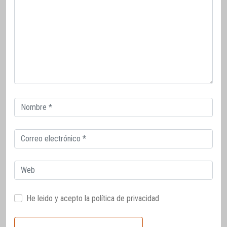
Correo
electrónico
Correo
electrónico
Web
He leido y acepto la
política de privacidad