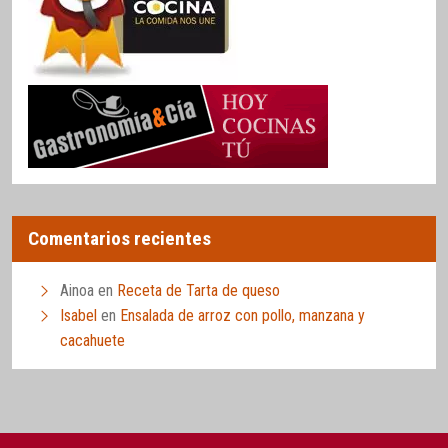
Comentarios recientes
Ainoa
en
Receta de Tarta de queso
Isabel
en
Ensalada de arroz con pollo, manzana y
cacahuete