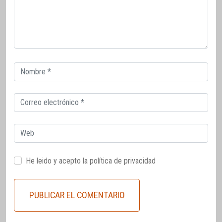
Correo
electrónico
Correo
electrónico
Web
He leido y acepto la
política de privacidad