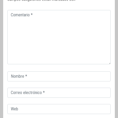
Comentario
Correo
electrónico
Correo
electrónico
Web