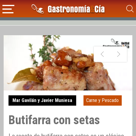
Mar Gavilán y Javier Muniesa
Carne y Pescado
Butifarra con setas