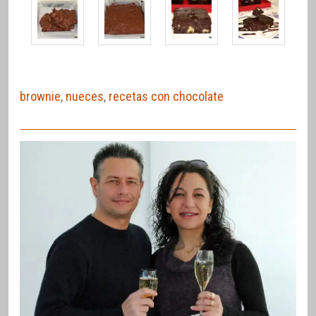
brownie
,
nueces
,
recetas con chocolate