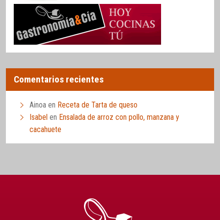
Comentarios recientes
Ainoa
en
Receta de Tarta de queso
Isabel
en
Ensalada de arroz con pollo, manzana y
cacahuete