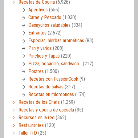
Recetas de Cocina
(6.926)
Aperitivos
(556)
Carne y Pescado
(1.030)
Desayunos saludables
(334)
Entrantes
(2.672)
Especias, hierbas aromáticas
(83)
Pan y varios
(208)
Pinchos y Tapas
(220)
Pizza, bocadillo, sandwich…
(217)
Postres
(1.500)
Recetas con FussionCook
(9)
Recetas de salsas
(317)
Recetas en microondas
(174)
Recetas de los Chefs
(1.259)
Recetas y cocina de escuela
(35)
Recursos en la red
(362)
Restaurantes
(120)
Taller I+D
(25)