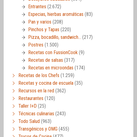
Entrantes
(2.672)
Especias, hierbas aromáticas
(83)
Pan y varios
(208)
Pinchos y Tapas
(220)
Pizza, bocadillo, sandwich…
(217)
Postres
(1.500)
Recetas con FussionCook
(9)
Recetas de salsas
(317)
Recetas en microondas
(174)
Recetas de los Chefs
(1.259)
Recetas y cocina de escuela
(35)
Recursos en la red
(362)
Restaurantes
(120)
Taller I+D
(25)
Técnicas culinarias
(243)
Todo Salud
(963)
Transgénicos y OMG
(455)
Trucos de Cocina
(477)