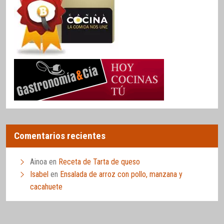
Comentarios recientes
Ainoa
en
Receta de Tarta de queso
Isabel
en
Ensalada de arroz con pollo, manzana y
cacahuete