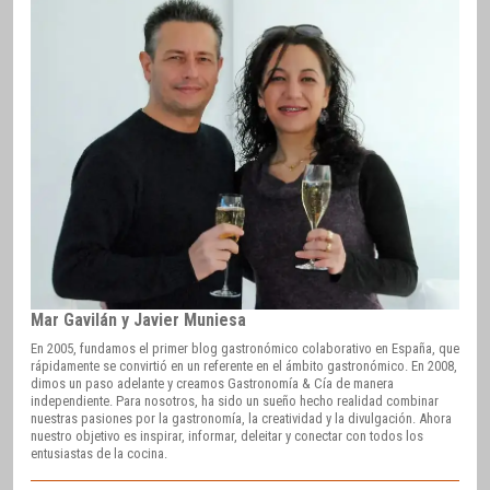
Mar Gavilán y Javier Muniesa
En 2005, fundamos el primer blog gastronómico colaborativo en España, que
rápidamente se convirtió en un referente en el ámbito gastronómico. En 2008,
dimos un paso adelante y creamos Gastronomía & Cía de manera
independiente. Para nosotros, ha sido un sueño hecho realidad combinar
nuestras pasiones por la gastronomía, la creatividad y la divulgación. Ahora
nuestro objetivo es inspirar, informar, deleitar y conectar con todos los
entusiastas de la cocina.