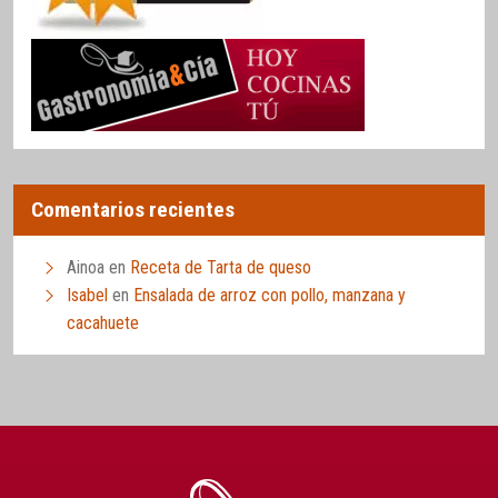
Comentarios recientes
Ainoa
en
Receta de Tarta de queso
Isabel
en
Ensalada de arroz con pollo, manzana y
cacahuete