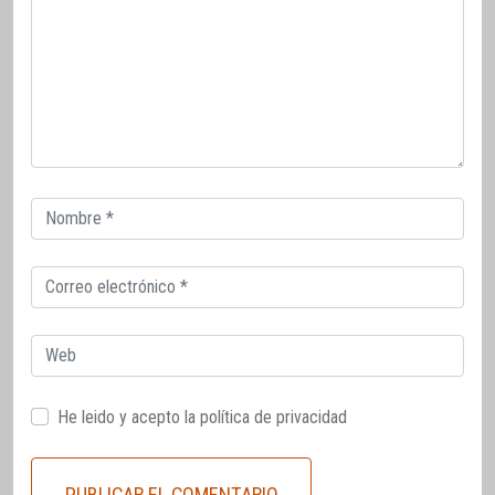
Correo
electrónico
Correo
electrónico
Web
He leido y acepto la
política de privacidad