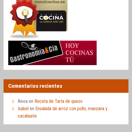
Comentarios recientes
Ainoa
en
Receta de Tarta de queso
Isabel
en
Ensalada de arroz con pollo, manzana y
cacahuete