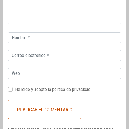
Correo
electrónico
Correo
electrónico
Web
He leido y acepto la
política de privacidad