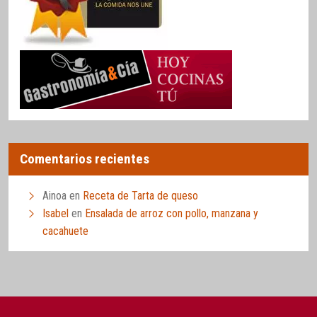
Comentarios recientes
Ainoa
en
Receta de Tarta de queso
Isabel
en
Ensalada de arroz con pollo, manzana y
cacahuete