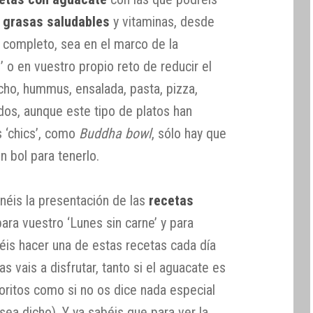
n grasas saludables
y vitaminas, desde
to completo, sea en el marco de la
e
’ o en vuestro propio reto de reducir el
ho, hummus, ensalada, pasta, pizza,
dos, aunque este tipo de platos han
 ‘chics’, como
Buddha bowl
, sólo hay que
n bol para tenerlo.
enéis la presentación de las
recetas
ara vuestro ‘Lunes sin carne’ y para
is hacer una de estas recetas cada día
s vais a disfrutar, tanto si el aguacate es
oritos como si no os dice nada especial
sea dicho). Y ya sabéis que para ver la