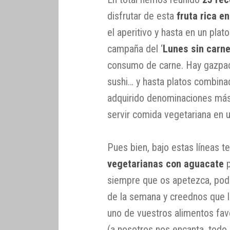
disfrutar de esta
fruta rica e
el aperitivo y hasta en un pla
campaña del ‘
Lunes sin carn
consumo de carne. Hay gazpac
sushi… y hasta platos combina
adquirido denominaciones más
servir comida vegetariana en u
Pues bien, bajo estas líneas t
vegetarianas con aguacate
p
siempre que os apetezca, podé
de la semana y creednos que la
uno de vuestros alimentos fav
(a nosotros nos encanta, todo 