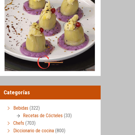
Categorías
Bebidas
(322)
Recetas de Cócteles
(33)
Chefs
(703)
Diccionario de cocina
(800)