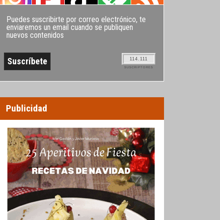
Puedes suscribirte por correo electrónico, te
enviaremos un email cuando se publiquen
nuevos contenidos
114.111
SUSCRIPTORES
Publicidad